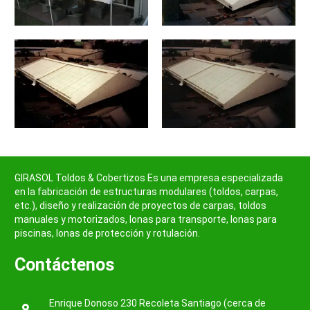
GIRASOL Toldos & Cobertizos Es una empresa especializada
en la fabricación de estructuras modulares (toldos, carpas,
etc.), diseño y realización de proyectos de carpas, toldos
manuales y motorizados, lonas para transporte, lonas para
piscinas, lonas de protección y rotulación.
Contáctenos
Enrique Donoso 230 Recoleta Santiago (cerca de