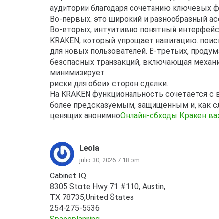
аудитории благодаря сочетанию ключевых ф
Во-первых, это широкий и разнообразный а
Во-вторых, интуитивно понятный интерфейс
KRAKEN, который упрощает навигацию, поис
для новых пользователей. В-третьих, проду
безопасных транзакций, включающая механи
минимизирует
риски для обеих сторон сделки.
На KRAKEN функциональность сочетается с 
более предсказуемым, защищенным и, как с
ценящих анонимно
Онлайн-обходы Кракен ва
Leola
julio 30, 2026 7:18 pm
Cabinet IQ
8305 Stɑte Hwy 71 #110, Austin,
TX 78735,United Ⴝtates
254-275-5536
Spaceplanning