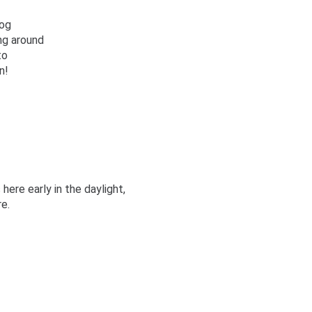
log
ing around
to
n!
here early in the daylight,
e.