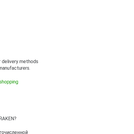
er delivery methods
r manufacturers.
 shopping
KRAKEN?
гочисленной