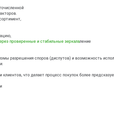
гочисленной
акторов.
сортимент,
гацию,
через проверенные и стабильные зеркала
ление
змы разрешения споров (диспутов) и возможность исполь
и.
 клиентов, что делает процесс покупок более предсказу
и