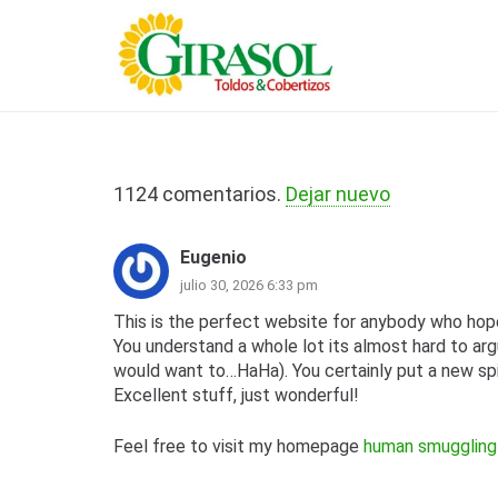
Marquesinas o Cupula Avatible
1124
comentarios
.
Dejar nuevo
Eugenio
julio 30, 2026 6:33 pm
This is the perfect website for anybody who hope
You understand a whole lot its almost hard to arg
would want to…HaHa). You certainly put a new spi
Excellent stuff, just wonderful!
Feel free to visit my homepage
human smuggling