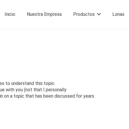
Inicio
Nuestra Empresa
Productos
Lonas
Covertizos – Cortinas
Cortinas de sombra punto recto
Cortinas Panorámicas Cierres de Terraza
s to understand this topic.
ue with you (not that I personally
n on a topic that has been discussed for years.