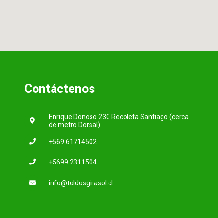
Contáctenos
Enrique Donoso 230 Recoleta Santiago (cerca
de metro Dorsal)
+569 61714502
+5699 2311504
info@toldosgirasol.cl