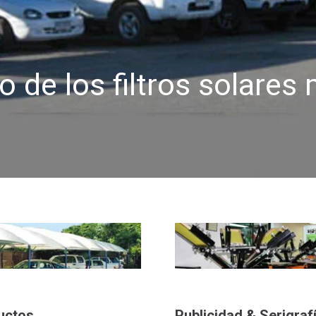
 de los filtros solares 
uctos
Publicidad & Serigraf