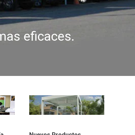
mas eficaces.
ía
Nuevos Productos